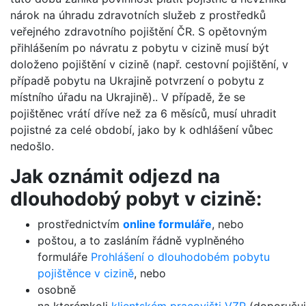
nárok na úhradu zdravotních služeb z prostředků
veřejného zdravotního pojištění ČR. S opětovným
přihlášením po návratu z pobytu v cizině musí být
doloženo pojištění v cizině (např. cestovní pojištění, v
případě pobytu na Ukrajině potvrzení o pobytu z
místního úřadu na Ukrajině).. V případě, že se
pojištěnec vrátí dříve než za 6 měsíců, musí uhradit
pojistné za celé období, jako by k odhlášení vůbec
nedošlo.
Jak oznámit odjezd na
dlouhodobý pobyt v cizině:
prostřednictvím
online formuláře
, nebo
poštou, a to zasláním řádně vyplněného
formuláře
Prohlášení o dlouhodobém pobytu
pojištěnce v cizině
, nebo
osobně
na kterémkoli
klientském pracovišti VZP
(doporuču