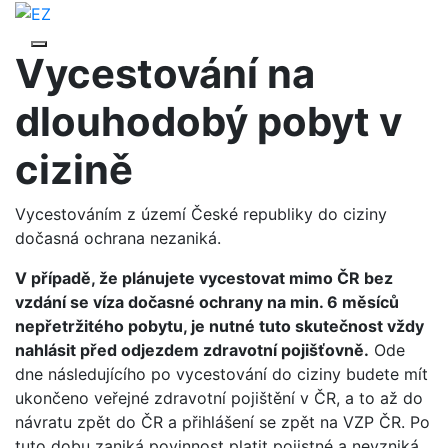
Vycestování na
dlouhodobý pobyt v
cizině
Vycestováním z území České republiky do ciziny
dočasná ochrana nezaniká.
V případě, že plánujete vycestovat mimo ČR bez
vzdání se víza dočasné ochrany na min. 6 měsíců
nepřetržitého pobytu, je nutné tuto skutečnost vždy
nahlásit před odjezdem zdravotní pojišťovně.
Ode
dne následujícího po vycestování do ciziny budete mít
ukončeno veřejné zdravotní pojištění v ČR, a to až do
návratu zpět do ČR a přihlášení se zpět na VZP ČR. Po
tuto dobu zaniká povinnost platit pojistné a nevzniká